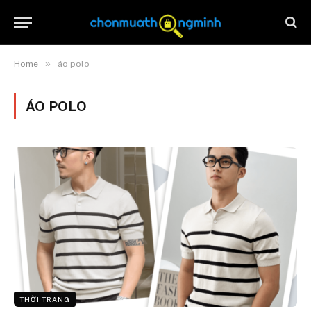
»
Home
áo polo
ÁO POLO
THỜI TRANG