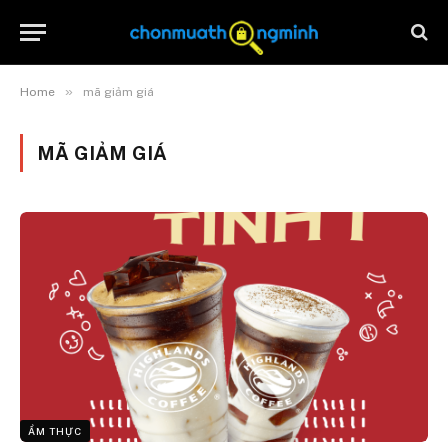
»
Home
mã giảm giá
MÃ GIẢM GIÁ
ẨM THỰC